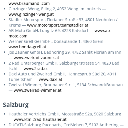
www.braumandl.com
Ginzinger Weng, Elling 2, 4952 Weng im Innkreis —
www.ginzinger-weng.at
Stadler Motorsport, Florianer Straße 33, 4501 Neuhofen /
Krems —
www.motorsport.teamstadler.at
AB-Moto GmbH, Lungitz 69, 4223 Katsdorf —
www.ab-
moto.com
Werner Grell GesmbH., Donaulände 1, 4360 Grein —
www.honda-grell.at
Jos Zauner GmbH, Badhöring 29, 4782 Sankt Florian am Inn
—
www.zweirad-zauner.at
2 Rad Unterberger GmbH, Salzburgerstrasse 54, 4820 Bad
Ischl —
www.2rad.cc
Daxl Auto und Zweirad GmbH, Hannesgrub Süd 20, 4911
Tumeltsham —
www.daxl.at
Zweirad Wimmer, Braunauer Str. 1, 5134 Schwand/Braunau
—
www.zweirad-wimmer.at
Salzburg
Hauthaler Vertriebs GmbH, Moosstraße 52a, 5020 Salzburg
—
www.ktm.2rad-hauthaler.at
DUCATI-Salzburg Raceparts, Großlehen 7, 5102 Anthering —