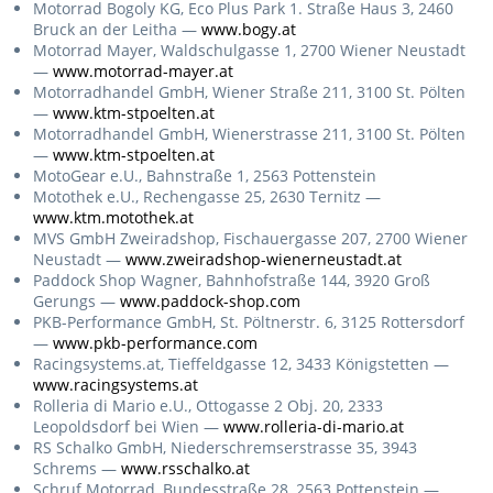
Motorrad Bogoly KG, Eco Plus Park 1. Straße Haus 3, 2460
Bruck an der Leitha —
www.bogy.at
Motorrad Mayer, Waldschulgasse 1, 2700 Wiener Neustadt
—
www.motorrad-mayer.at
Motorradhandel GmbH, Wiener Straße 211, 3100 St. Pölten
—
www.ktm-stpoelten.at
Motorradhandel GmbH, Wienerstrasse 211, 3100 St. Pölten
—
www.ktm-stpoelten.at
MotoGear e.U., Bahnstraße 1, 2563 Pottenstein
Motothek e.U., Rechengasse 25, 2630 Ternitz —
www.ktm.motothek.at
MVS GmbH Zweiradshop, Fischauergasse 207, 2700 Wiener
Neustadt —
www.zweiradshop-wienerneustadt.at
Paddock Shop Wagner, Bahnhofstraße 144, 3920 Groß
Gerungs —
www.paddock-shop.com
PKB-Performance GmbH, St. Pöltnerstr. 6, 3125 Rottersdorf
—
www.pkb-performance.com
Racingsystems.at, Tieffeldgasse 12, 3433 Königstetten —
www.racingsystems.at
Rolleria di Mario e.U., Ottogasse 2 Obj. 20, 2333
Leopoldsdorf bei Wien —
www.rolleria-di-mario.at
RS Schalko GmbH, Niederschremserstrasse 35, 3943
Schrems —
www.rsschalko.at
Schruf Motorrad, Bundesstraße 28, 2563 Pottenstein —