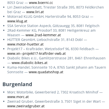
8053 Graz —
www.boerni.cc
Liri Zweiradwerkstatt, Triester Straße 395, 8073 Feldkirchen
bei Graz —
www.liri.at
Motorrad KLUG GmbH, Harterstraße 94, 8053 Graz —
www.klug.at
SSA Service Station Aspeck, Götzauegg 35, 8081 Felgitsch
2Rad-Kemmer KG, Prosdorf 33, 8081 Heiligenkreuz am
Waasen —
www.2rad-kemmer.at
HÜTTER GesmbH, Liebochstraße 31, 8143 Dobl —
www.motor-huetter.at
Projekt17 – Krafträder, Wetzelsdorf 96, 8330 Feldbach —
www.xn--projekt17-kraftrder-vwb.at
Diabolic Bikes e.U., Gamlitzerstrasse 281, 8461 Ehrenhausen
—
www.diabolic-bikes.at
Kuma-Handel, Sonnseite 10 A, 8765 Sankt Johann am Tauern
Sonnseite —
www.quadatvshop.at
Burgenland
Morc Motorbike, Gewerberied 2, 7302 Kroatisch Minihof —
www.morc.at
Zweirad Gruber, Gewerbestraße 3, 7501 Siget in der Wart —
www.zweiradgruber.at