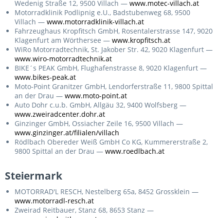
Wedenig Straße 12, 9500 Villach —
www.motec-villach.at
Motorradklinik Podlipnig e.U., Badstubenweg 68, 9500
Villach —
www.motorradklinik-villach.at
Fahrzeughaus Kropfitsch GmbH, Rosentalerstrasse 147, 9020
Klagenfurt am Wörthersee —
www.kropfitsch.at
WiRo Motorradtechnik, St. Jakober Str. 42, 9020 Klagenfurt —
www.wiro-motorradtechnik.at
BIKE´s PEAK GmbH, Flughafenstrasse 8, 9020 Klagenfurt —
www.bikes-peak.at
Moto-Point Granitzer GmbH, Lendorferstraße 11, 9800 Spittal
an der Drau —
www.moto-point.at
Auto Dohr c.u.b. GmbH, Allgäu 32, 9400 Wolfsberg —
www.zweiradcenter.dohr.at
Ginzinger GmbH, Ossiacher Zeile 16, 9500 Villach —
www.ginzinger.at/filialen/villach
Rödlbach Obereder Weiß GmbH Co KG, Kummererstraße 2,
9800 Spittal an der Drau —
www.roedlbach.at
Steiermark
MOTORRAD'L RESCH, Nestelberg 65a, 8452 Grossklein —
www.motorradl-resch.at
Zweirad Reitbauer, Stanz 68, 8653 Stanz —