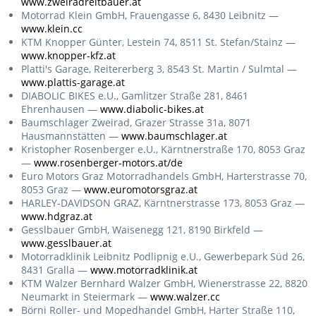
www.zweiradreitbauer.at
Motorrad Klein GmbH, Frauengasse 6, 8430 Leibnitz —
www.klein.cc
KTM Knopper Günter, Lestein 74, 8511 St. Stefan/Stainz —
www.knopper-kfz.at
Platti's Garage, Reitererberg 3, 8543 St. Martin / Sulmtal —
www.plattis-garage.at
DIABOLIC BIKES e.U., Gamlitzer Straße 281, 8461
Ehrenhausen —
www.diabolic-bikes.at
Baumschlager Zweirad, Grazer Strasse 31a, 8071
Hausmannstätten —
www.baumschlager.at
Kristopher Rosenberger e.U., Kärntnerstraße 170, 8053 Graz
—
www.rosenberger-motors.at/de
Euro Motors Graz Motorradhandels GmbH, Harterstrasse 70,
8053 Graz —
www.euromotorsgraz.at
HARLEY-DAVIDSON GRAZ, Kärntnerstrasse 173, 8053 Graz —
www.hdgraz.at
Gesslbauer GmbH, Waisenegg 121, 8190 Birkfeld —
www.gesslbauer.at
Motorradklinik Leibnitz Podlipnig e.U., Gewerbepark Süd 26,
8431 Gralla —
www.motorradklinik.at
KTM Walzer Bernhard Walzer GmbH, Wienerstrasse 22, 8820
Neumarkt in Steiermark —
www.walzer.cc
Börni Roller- und Mopedhandel GmbH, Harter Straße 110,