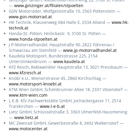
—
www.ginzinger.at/filialen/stpoelten
GSN Motorräder, Wolfgeiststraße 10, 2563 Pottenstein —
www.gsn-motorrad.at
HK Technik, Klausenweg 684 Halle E, 2534 Alland —
www.hk-
technik.at
Honda-St. Pölten, Hnilickastr. 9, 3100 St. Pölten —
www.honda-stpoelten.at
J.P-Motorradhandel, Hauptstraße 90, 2822 Föhrenau /
Schwarzau am Steinfeld —
www.jp-motorradhandel.at
Kaudela Motosport, Bundesstrasse 225, 2154
Unterstinkenbrunn —
www.kaudela.at
KFZ Resch, Reklawinkler Hauptstraße 13, 3021 Pressbaum —
www.kfzresch.at
Knöbl e.U., Wienerstrasse 45, 2860 Kirchschlag —
www.motorsport-knoebl.at
KTM Wien GmbH, Schönbrunner Allee 18, 2331 Vösendorf —
www.ktm-wien.com
L.E.B. Kfz-Fachwerkstätte GmbH, Jochäckergasse 11, 2514
Traiskirchen —
www.l-e-b.at
Lietz GmbH, Schlüsselstraße 3, 3363 Ulmerfeld-Hausmening
—
www.lietz.at
MC Zweirad GmbH, Gewerbestraße 8, 3492 Walkersdorf —
www.motocenter.at