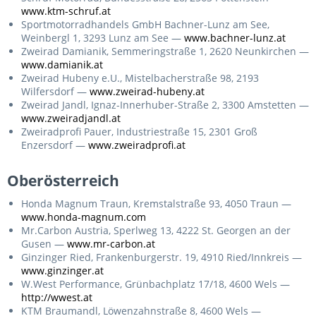
www.ktm-schruf.at
Sportmotorradhandels GmbH Bachner-Lunz am See,
Weinbergl 1, 3293 Lunz am See —
www.bachner-lunz.at
Zweirad Damianik, Semmeringstraße 1, 2620 Neunkirchen —
www.damianik.at
Zweirad Hubeny e.U., Mistelbacherstraße 98, 2193
Wilfersdorf —
www.zweirad-hubeny.at
Zweirad Jandl, Ignaz-Innerhuber-Straße 2, 3300 Amstetten —
www.zweiradjandl.at
Zweiradprofi Pauer, Industriestraße 15, 2301 Groß
Enzersdorf —
www.zweiradprofi.at
Oberösterreich
Honda Magnum Traun, Kremstalstraße 93, 4050 Traun —
www.honda-magnum.com
Mr.Carbon Austria, Sperlweg 13, 4222 St. Georgen an der
Gusen —
www.mr-carbon.at
Ginzinger Ried, Frankenburgerstr. 19, 4910 Ried/Innkreis —
www.ginzinger.at
W.West Performance, Grünbachplatz 17/18, 4600 Wels —
http://wwest.at
KTM Braumandl, Löwenzahnstraße 8, 4600 Wels —