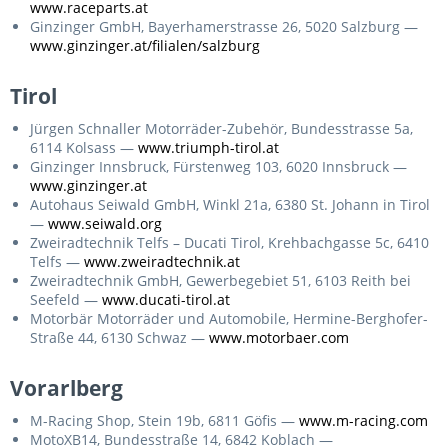
www.raceparts.at
Ginzinger GmbH, Bayerhamerstrasse 26, 5020 Salzburg —
www.ginzinger.at/filialen/salzburg
Tirol
Jürgen Schnaller Motorräder-Zubehör, Bundesstrasse 5a,
6114 Kolsass —
www.triumph-tirol.at
Ginzinger Innsbruck, Fürstenweg 103, 6020 Innsbruck —
www.ginzinger.at
Autohaus Seiwald GmbH, Winkl 21a, 6380 St. Johann in Tirol
—
www.seiwald.org
Zweiradtechnik Telfs – Ducati Tirol, Krehbachgasse 5c, 6410
Telfs —
www.zweiradtechnik.at
Zweiradtechnik GmbH, Gewerbegebiet 51, 6103 Reith bei
Seefeld —
www.ducati-tirol.at
Motorbär Motorräder und Automobile, Hermine-Berghofer-
Straße 44, 6130 Schwaz —
www.motorbaer.com
Vorarlberg
M-Racing Shop, Stein 19b, 6811 Göfis —
www.m-racing.com
MotoXB14, Bundesstraße 14, 6842 Koblach —