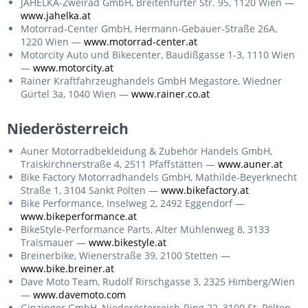
JAHELKA-Zweirad GmbH, Breitenfurter Str. 95, 1120 Wien —
www.jahelka.at
Motorrad-Center GmbH, Hermann-Gebauer-Straße 26A,
1220 Wien —
www.motorrad-center.at
Motorcity Auto und Bikecenter, Baudißgasse 1-3, 1110 Wien
—
www.motorcity.at
Rainer Kraftfahrzeughandels GmbH Megastore, Wiedner
Gürtel 3a, 1040 Wien —
www.rainer.co.at
Niederösterreich
Auner Motorradbekleidung & Zubehör Handels GmbH,
Traiskirchnerstraße 4, 2511 Pfaffstätten —
www.auner.at
Bike Factory Motorradhandels GmbH, Mathilde-Beyerknecht
Straße 1, 3104 Sankt Pölten —
www.bikefactory.at
Bike Performance, Inselweg 2, 2492 Eggendorf —
www.bikeperformance.at
BikeStyle-Performance Parts, Alter Mühlenweg 8, 3133
Traismauer —
www.bikestyle.at
Breinerbike, Wienerstraße 39, 2100 Stetten —
www.bike.breiner.at
Dave Moto Team, Rudolf Rirschgasse 3, 2325 Himberg/Wien
—
www.davemoto.com
Ginzinger GmbH, Niederösterreich-Ring 22, 3100 St. Pölten