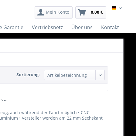
German
Mein Konto
0,00 €
e Garantie
Vertriebsnetz
Über uns
Kontakt
Sortierung:
...
eug, auch während der Fahrt möglich • CNC
luminium • Versteller werden am 22 mm Sechskant