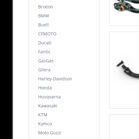
Brixton
BMW
Buell
CFMOTO
Ducati
Fantic
GasGas
Gilera
Harley-Davidson
Honda
Husqvarna
Kawasaki
KTM
Kymco
Moto Guzzi