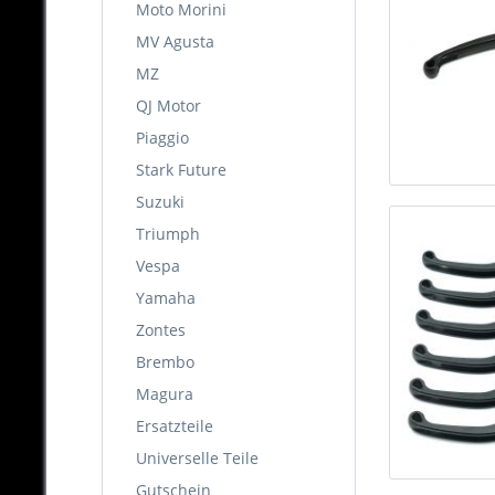
Moto Morini
MV Agusta
MZ
QJ Motor
Piaggio
Stark Future
Suzuki
Triumph
Vespa
Yamaha
Zontes
Brembo
Magura
Ersatzteile
Universelle Teile
Gutschein