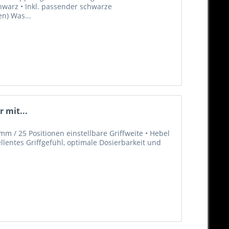
hwarz • Inkl. passender schwarze
en) Was...
 mit...
m / 25 Positionen einstellbare Griffweite • Hebel
llentes Griffgefühl, optimale Dosierbarkeit und