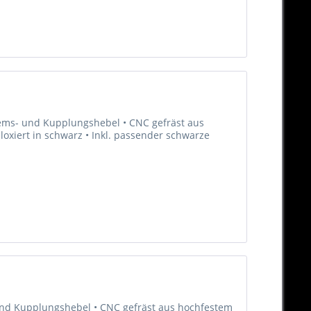
Brems- und Kupplungshebel • CNC gefräst aus
oxiert in schwarz • Inkl. passender schwarze
 und Kupplungshebel • CNC gefräst aus hochfestem