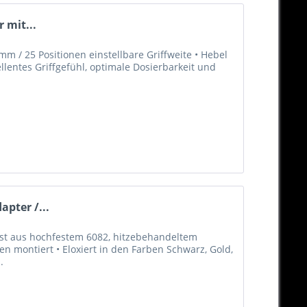
 mit...
m / 25 Positionen einstellbare Griffweite • Hebel
llentes Griffgefühl, optimale Dosierbarkeit und
pter /...
st aus hochfestem 6082, hitzebehandeltem
n montiert • Eloxiert in den Farben Schwarz, Gold,
.