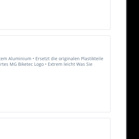
m Aluminium • Ersetzt die originalen Plastikteile
ertes MG Biketec Logo • Extrem leicht Was Sie