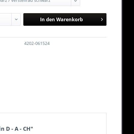
In den
Warenkorb
4202-061524
n D - A - CH"