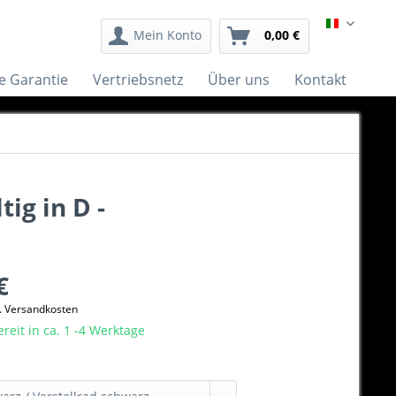
Italiano
Mein Konto
0,00 €
e Garantie
Vertriebsnetz
Über uns
Kontakt
ig in D -
€
l. Versandkosten
eit in ca. 1 -4 Werktage