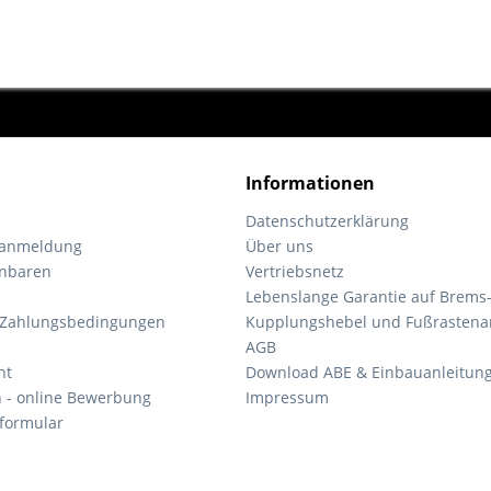
Informationen
Datenschutzerklärung
tanmeldung
Über uns
inbaren
Vertriebsnetz
Lebenslange Garantie auf Brems
 Zahlungsbedingungen
Kupplungshebel und Fußrastena
AGB
ht
Download ABE & Einbauanleitun
n - online Bewerbung
Impressum
formular