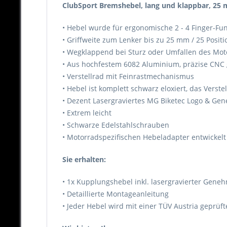
ClubSport Bremshebel, lang und klappbar, 25 m
• Hebel wurde für ergonomische 2 - 4 Finger-Fun
• Griffweite zum Lenker bis zu 25 mm / 25 Positi
• Wegklappend bei Sturz oder Umfallen des Moto
• Aus hochfestem 6082 Aluminium, präzise CNC ge
• Verstellrad mit Feinrastmechanismus
• Hebel ist komplett schwarz eloxiert, das Verste
• Dezent Lasergraviertes MG Biketec Logo & 
• Extrem leicht
• Schwarze Edelstahlschrauben
• Motorradspezifischen Hebeladapter entwickelt
Sie erhalten:
• 1x Kupplungshebel inkl. lasergravierter Ge
• Detaillierte Montageanleitung
• Jeder Hebel wird mit einer TÜV Austria geprü