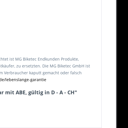
chtet ist MG Biketec Endkunden Produkte,
tkäufer, zu ersetzten. Die MG Biketec GmbH ist
vom Verbraucher kaputt gemacht oder falsch
de/lebenslange-garantie
mit ABE, gültig in D - A - CH"