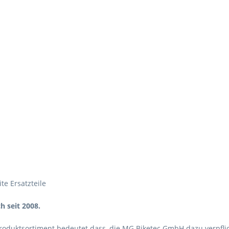
te Ersatzteile
h seit 2008.
roduktsortiment bedeutet dass, die MG Biketec GmbH dazu verpfli