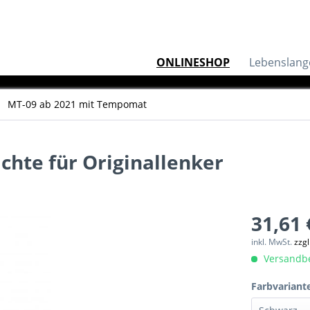
ONLINESHOP
Lebenslang
MT-09 ab 2021 mit Tempomat
hte für Originallenker
31,61 
inkl. MwSt.
zzg
Versandber
Farbvariant