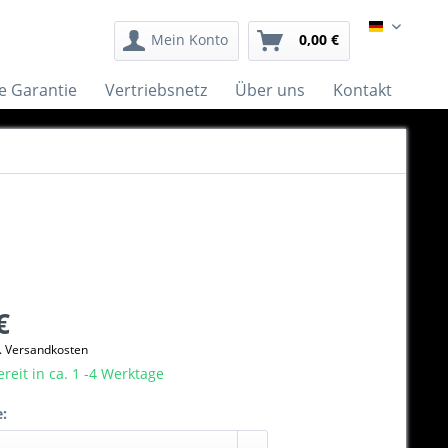
German
Mein Konto
0,00 €
e Garantie
Vertriebsnetz
Über uns
Kontakt
€
l. Versandkosten
eit in ca. 1 -4 Werktage
e: