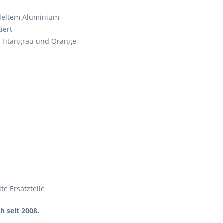
ndeltem Aluminium
iert
t, Titangrau und Orange
ite Ersatzteile
h seit 2008.