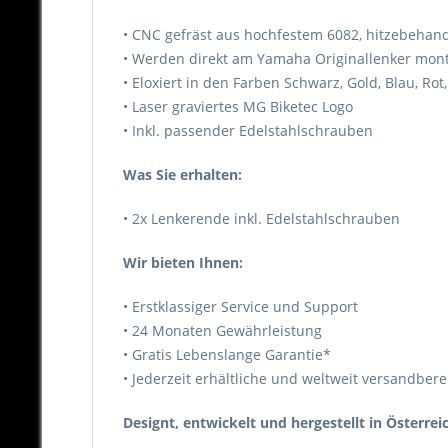
• CNC gefräst aus hochfestem 6082, hitzebeha
• Werden direkt am Yamaha Originallenker mont
• Eloxiert in den Farben Schwarz, Gold, Blau, Ro
• Laser graviertes MG Biketec Logo
• Inkl. passender Edelstahlschrauben
Was Sie erhalten:
• 2x Lenkerende inkl. Edelstahlschrauben
Wir bieten Ihnen:
• Erstklassiger Service und Support
• 24 Monaten Gewährleistung
• Gratis Lebenslange Garantie*
• Jederzeit erhältliche und weltweit versandbere
Designt, entwickelt und hergestellt in Österreic