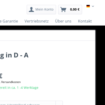
German
Mein Konto
0,00 €
e Garantie
Vertriebsnetz
Über uns
Kontakt
 in D - A
€
l. Versandkosten
eit in ca. 1 -4 Werktage