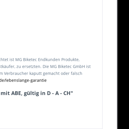
chtet ist MG Biketec Endkunden Produkte,
tkäufer, zu ersetzten. Die MG Biketec GmbH ist
vom Verbraucher kaputt gemacht oder falsch
de/lebenslange-garantie
t ABE, gültig in D - A - CH"