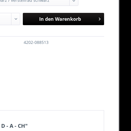
In den
Warenkorb
4202-088513
D - A - CH"