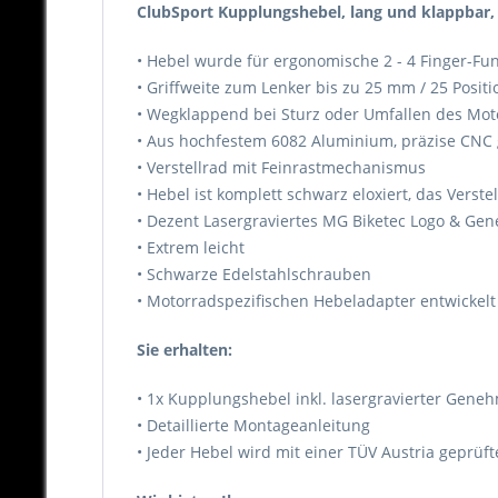
ClubSport Kupplungshebel, lang und klappbar, 
• Hebel wurde für ergonomische 2 - 4 Finger-Fun
• Griffweite zum Lenker bis zu 25 mm / 25 Positi
• Wegklappend bei Sturz oder Umfallen des Moto
• Aus hochfestem 6082 Aluminium, präzise CNC ge
• Verstellrad mit Feinrastmechanismus
• Hebel ist komplett schwarz eloxiert, das Verste
• Dezent Lasergraviertes MG Biketec Logo & 
• Extrem leicht
• Schwarze Edelstahlschrauben
• Motorradspezifischen Hebeladapter entwickelt
Sie erhalten:
• 1x Kupplungshebel inkl. lasergravierter Ge
• Detaillierte Montageanleitung
• Jeder Hebel wird mit einer TÜV Austria geprü