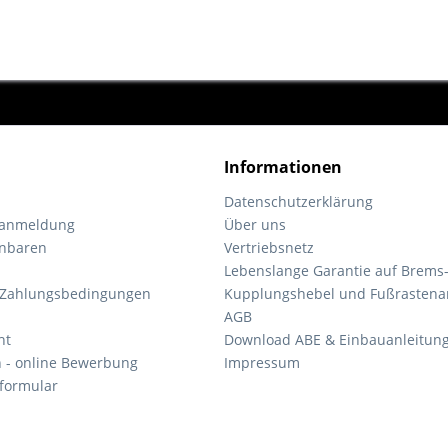
Informationen
Datenschutzerklärung
tanmeldung
Über uns
inbaren
Vertriebsnetz
Lebenslange Garantie auf Brems
 Zahlungsbedingungen
Kupplungshebel und Fußrastena
AGB
ht
Download ABE & Einbauanleitun
n - online Bewerbung
Impressum
formular