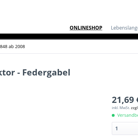
ONLINESHOP
Lebenslang
848 ab 2008
ktor - Federgabel
21,69 
inkl. MwSt.
zzg
Versandber