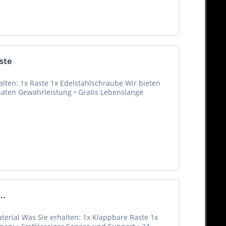
ste
alten: 1x Raste 1x Edelstahlschraube Wir bieten
onaten Gewährleistung • Gratis Lebenslange
..
aterial Was Sie erhalten: 1x Klappbare Raste 1x