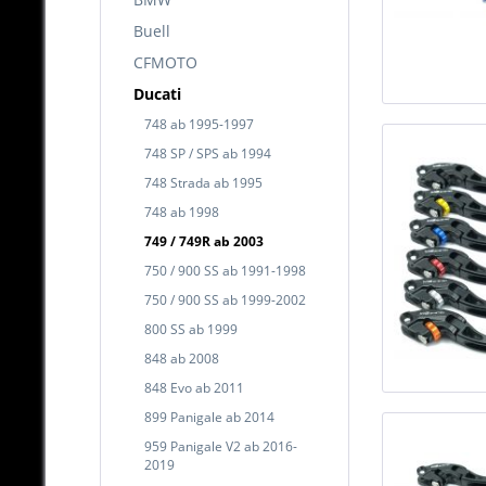
Buell
CFMOTO
Ducati
748 ab 1995-1997
748 SP / SPS ab 1994
748 Strada ab 1995
748 ab 1998
749 / 749R ab 2003
750 / 900 SS ab 1991-1998
750 / 900 SS ab 1999-2002
800 SS ab 1999
848 ab 2008
848 Evo ab 2011
899 Panigale ab 2014
959 Panigale V2 ab 2016-
2019