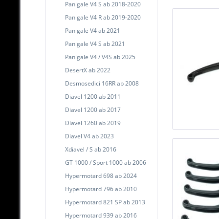
Panigale V4 S ab 2018-2020
Panigale V4 R ab 2019-2020
Panigale V4 ab 2021
Panigale V4 S ab 2021
Panigale V4 / V4S ab 2025
DesertX ab 2022
Desmosedici 16RR ab 2008
Diavel 1200 ab 2011
Diavel 1200 ab 2017
Diavel 1260 ab 2019
Diavel V4 ab 2023
Xdiavel / S ab 2016
GT 1000 / Sport 1000 ab 2006
Hypermotard 698 ab 2024
Hypermotard 796 ab 2010
Hypermotard 821 SP ab 2013
Hypermotard 939 ab 2016