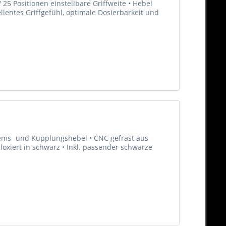
25 Positionen einstellbare Griffweite • Hebel
llentes Griffgefühl, optimale Dosierbarkeit und
Brems- und Kupplungshebel • CNC gefräst aus
oxiert in schwarz • Inkl. passender schwarze