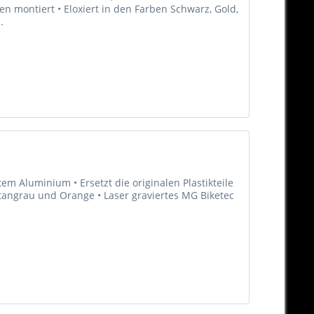
n montiert • Eloxiert in den Farben Schwarz, Gold,
.
m Aluminium • Ersetzt die originalen Plastikteile
Titangrau und Orange • Laser graviertes MG Biketec