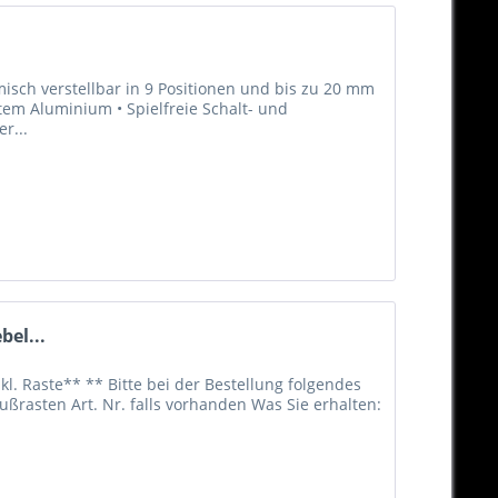
isch verstellbar in 9 Positionen und bis zu 20 mm
tem Aluminium • Spielfreie Schalt- und
r...
bel...
kl. Raste** ** Bitte bei der Bestellung folgendes
ußrasten Art. Nr. falls vorhanden Was Sie erhalten: