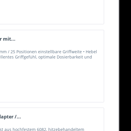
 mit...
m / 25 Positionen einstellbare Griffweite • Hebel
llentes Griffgefühl, optimale Dosierbarkeit und
pter /...
st aus hochfestem 6082, hitzebehandeltem