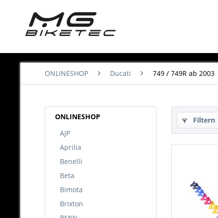
ONLINESHOP
Ducati
749 / 749R ab 2003
ONLINESHOP
Filtern
AJP
Aprilia
Benelli
Beta
Bimota
Brixton
BMW