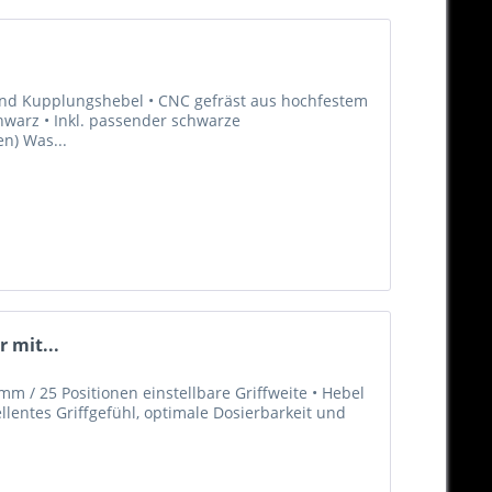
 und Kupplungshebel • CNC gefräst aus hochfestem
hwarz • Inkl. passender schwarze
en) Was...
 mit...
m / 25 Positionen einstellbare Griffweite • Hebel
llentes Griffgefühl, optimale Dosierbarkeit und