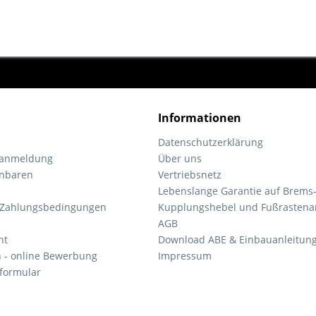
Informationen
Datenschutzerklärung
tanmeldung
Über uns
inbaren
Vertriebsnetz
Lebenslange Garantie auf Brems
 Zahlungsbedingungen
Kupplungshebel und Fußrastena
AGB
ht
Download ABE & Einbauanleitun
n - online Bewerbung
Impressum
formular