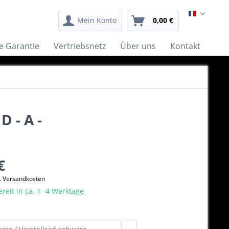
Français
Mein Konto
0,00 €
e Garantie
Vertriebsnetz
Über uns
Kontakt
 - A -
€
l. Versandkosten
eit in ca. 1 -4 Werktage