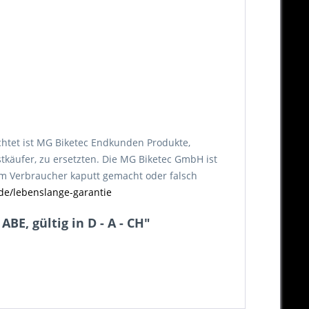
chtet ist MG Biketec Endkunden Produkte,
tkäufer, zu ersetzten. Die MG Biketec GmbH ist
vom Verbraucher kaputt gemacht oder falsch
de/lebenslange-garantie
E, gültig in D - A - CH"