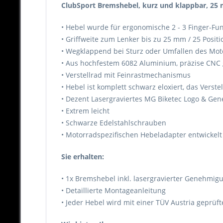
ClubSport Bremshebel, kurz und klappbar, 25 m
• Hebel wurde für ergonomische 2 - 3 Finger-Fun
• Griffweite zum Lenker bis zu 25 mm / 25 Positi
• Wegklappend bei Sturz oder Umfallen des Moto
• Aus hochfestem 6082 Aluminium, präzise CNC ge
• Verstellrad mit Feinrastmechanismus
• Hebel ist komplett schwarz eloxiert, das Verste
• Dezent Lasergraviertes MG Biketec Logo & 
• Extrem leicht
• Schwarze Edelstahlschrauben
• Motorradspezifischen Hebeladapter entwickelt
Sie erhalten:
• 1x Bremshebel inkl. lasergravierter Genehm
• Detaillierte Montageanleitung
• Jeder Hebel wird mit einer TÜV Austria geprü