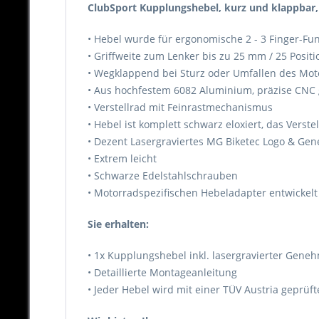
ClubSport Kupplungshebel, kurz und klappbar, 
• Hebel wurde für ergonomische 2 - 3 Finger-Fun
• Griffweite zum Lenker bis zu 25 mm / 25 Positi
• Wegklappend bei Sturz oder Umfallen des Moto
• Aus hochfestem 6082 Aluminium, präzise CNC ge
• Verstellrad mit Feinrastmechanismus
• Hebel ist komplett schwarz eloxiert, das Verste
• Dezent Lasergraviertes MG Biketec Logo & 
• Extrem leicht
• Schwarze Edelstahlschrauben
• Motorradspezifischen Hebeladapter entwickelt
Sie erhalten:
• 1x Kupplungshebel inkl. lasergravierter Ge
• Detaillierte Montageanleitung
• Jeder Hebel wird mit einer TÜV Austria geprü