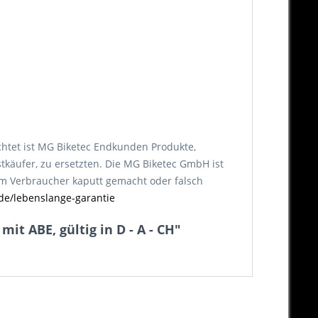
chtet ist MG Biketec Endkunden Produkte,
tkäufer, zu ersetzten. Die MG Biketec GmbH ist
vom Verbraucher kaputt gemacht oder falsch
de/lebenslange-garantie
t ABE, gültig in D - A - CH"