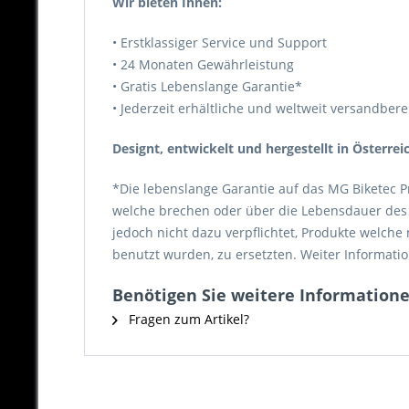
Wir bieten Ihnen:
• Erstklassiger Service und Support
• 24 Monaten Gewährleistung
• Gratis Lebenslange Garantie*
• Jederzeit erhältliche und weltweit versandberei
Designt, entwickelt und hergestellt in Österrei
*Die lebenslange Garantie auf das MG Biketec P
welche brechen oder über die Lebensdauer des P
jedoch nicht dazu verpflichtet, Produkte welch
benutzt wurden, zu ersetzten. Weiter Informatio
Benötigen Sie weitere Informationen
Fragen zum Artikel?