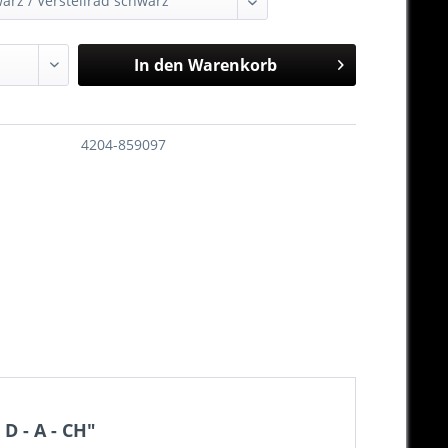
In den
Warenkorb
4204-859097
D - A - CH"