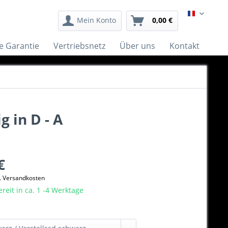
Français
Mein Konto
0,00 €
e Garantie
Vertriebsnetz
Über uns
Kontakt
 in D - A
€
l. Versandkosten
eit in ca. 1 -4 Werktage