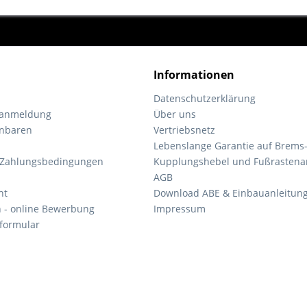
Informationen
Datenschutzerklärung
tanmeldung
Über uns
inbaren
Vertriebsnetz
Lebenslange Garantie auf Brems
 Zahlungsbedingungen
Kupplungshebel und Fußrastena
AGB
ht
Download ABE & Einbauanleitun
n - online Bewerbung
Impressum
formular