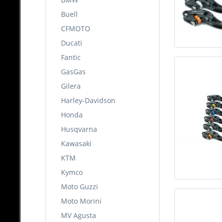
Buell
CFMOTO
Ducati
Fantic
GasGas
Gilera
Harley-Davidson
Honda
Husqvarna
Kawasaki
KTM
Kymco
Moto Guzzi
Moto Morini
MV Agusta