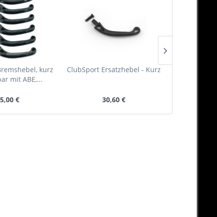
Bremshebel, kurz
ClubSport Ersatzhebel - Kurz
Ölverschlu
ar mit ABE,...
Öleinfü
5,00 €
30,60 €
20