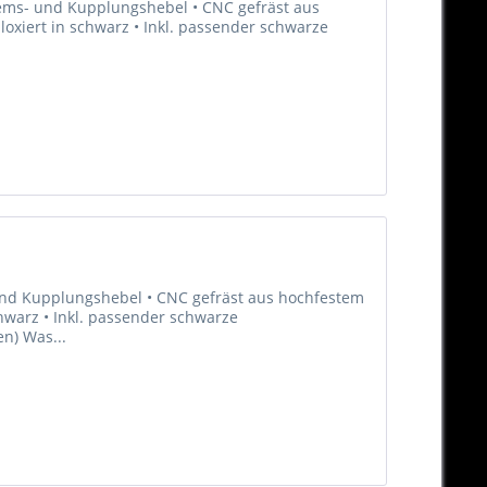
Brems- und Kupplungshebel • CNC gefräst aus
oxiert in schwarz • Inkl. passender schwarze
 und Kupplungshebel • CNC gefräst aus hochfestem
hwarz • Inkl. passender schwarze
en) Was...