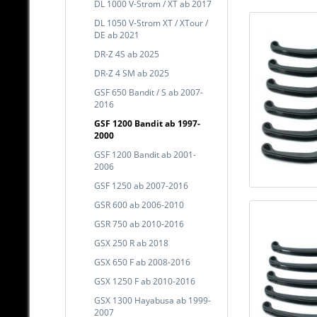
DL 1000 V-Strom / XT ab 2017
DL 1050 V-Strom XT / XTour /
DE ab 2021
DR-Z 4S ab 2025
DR-Z 4 SM ab 2025
GSF 650 Bandit / S ab 2007-
2016
GSF 1200 Bandit ab 1997-
2000
GSF 1200 Bandit ab 2001-
2006
GSF 1250 ab 2007-2016
GSR 600 ab 2006-2010
GSR 750 ab 2010-2016
GSX 250 R ab 2018
GSX 650 F ab 2008-2016
GSX 1250 F ab 2010-2016
GSX 1300 Hayabusa ab 1999-
2007