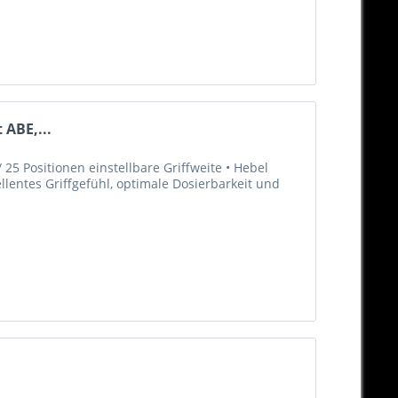
 ABE,...
25 Positionen einstellbare Griffweite • Hebel
llentes Griffgefühl, optimale Dosierbarkeit und