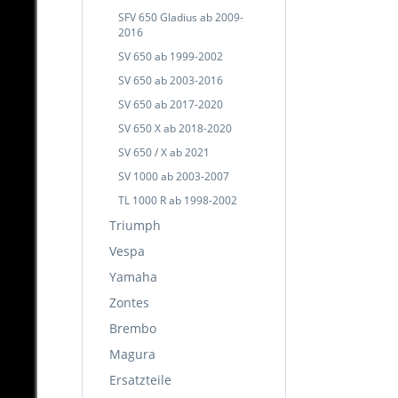
SFV 650 Gladius ab 2009-
2016
SV 650 ab 1999-2002
SV 650 ab 2003-2016
SV 650 ab 2017-2020
SV 650 X ab 2018-2020
SV 650 / X ab 2021
SV 1000 ab 2003-2007
TL 1000 R ab 1998-2002
Triumph
Vespa
Yamaha
Zontes
Brembo
Magura
Ersatzteile