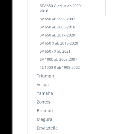
SFV 650 Gladius ab 2009-
2016
SV 650 ab 1999-2002
SV 650 ab 2003-2016
SV 650 ab 2017-2020
SV 650 X ab 2018-2020
SV 650 / X ab 2021
SV 1000 ab 2003-2007
TL 1000 R ab 1998-2002
Triumph
Vespa
Yamaha
Zontes
Brembo
Magura
Ersatzteile