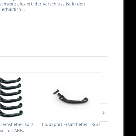
hwarz eloxiert, der Verschluss ist in den
erhältlich...
Bremshebel, kurz
ClubSport Ersatzhebel - Kurz
Ölverschlu
ar mit ABE,...
Öleinfü