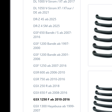
DL 1000 V-Strom / XT ab 2017
DL 1050 V-Strom XT / XTour /
DE ab 2021
DR-Z 4S ab 2025
DR-Z 4 SM ab 2025
GSF 650 Bandit / S ab 2007-
2016
GSF 1200 Bandit ab 1997-
2000
GSF 1200 Bandit ab 2001-
2006
GSF 1250 ab 2007-2016
GSR 600 ab 2006-2010
GSR 750 ab 2010-2016
GSX 250 R ab 2018
GSX 650 F ab 2008-2016
GSX 1250 F ab 2010-2016
GSX 1300 Hayabusa ab 1999-
2007