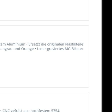
m Aluminium • Ersetzt die originalen Plastikteile
Titangrau und Orange • Laser graviertes MG Biketec
 • CNC gefräst aus hochfestem 5754,