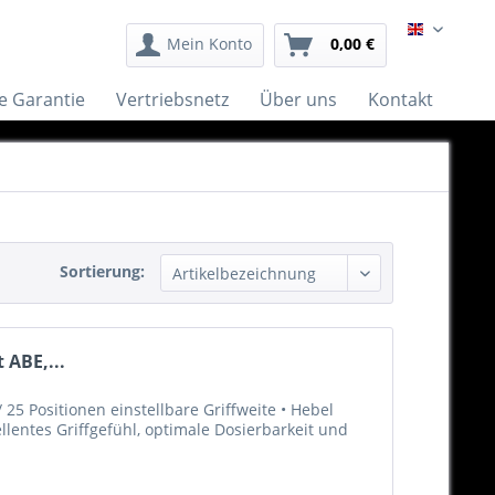
English
Mein Konto
0,00 €
e Garantie
Vertriebsnetz
Über uns
Kontakt
Sortierung:
 ABE,...
25 Positionen einstellbare Griffweite • Hebel
llentes Griffgefühl, optimale Dosierbarkeit und