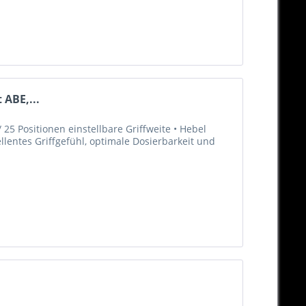
 ABE,...
25 Positionen einstellbare Griffweite • Hebel
llentes Griffgefühl, optimale Dosierbarkeit und