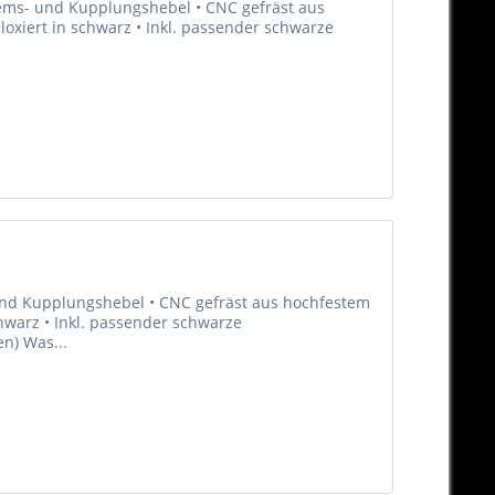
Brems- und Kupplungshebel • CNC gefräst aus
oxiert in schwarz • Inkl. passender schwarze
 und Kupplungshebel • CNC gefräst aus hochfestem
hwarz • Inkl. passender schwarze
en) Was...