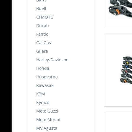
Buell
CFMOTO
Ducati
Fantic
GasGas
Gilera
Harley-Davidson
Honda
Husqvarna
Kawasaki
KTM
Kymco
Moto Guzzi
Moto Morini
MV Agusta