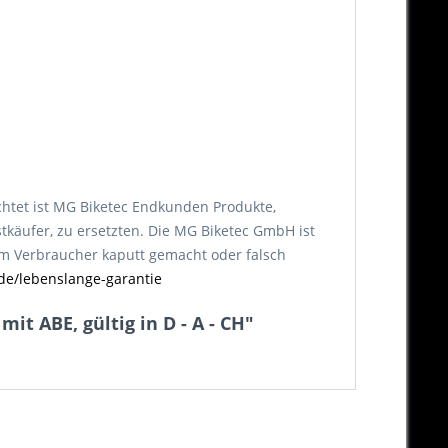
chtet ist MG Biketec Endkunden Produkte,
tkäufer, zu ersetzten. Die MG Biketec GmbH ist
vom Verbraucher kaputt gemacht oder falsch
de/lebenslange-garantie
t ABE, gültig in D - A - CH"