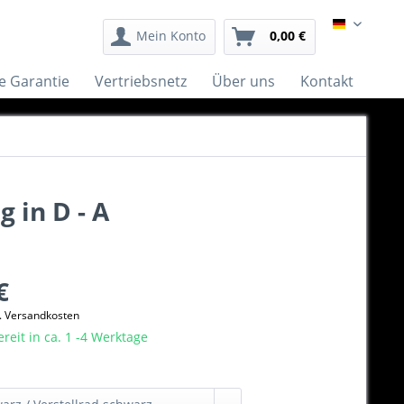
German
Mein Konto
0,00 €
e Garantie
Vertriebsnetz
Über uns
Kontakt
 in D - A
€
l. Versandkosten
eit in ca. 1 -4 Werktage