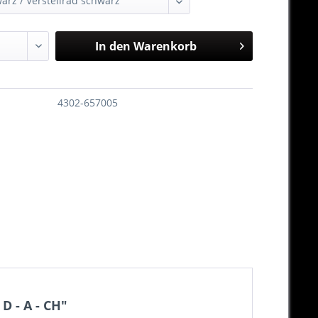
In den
Warenkorb
4302-657005
D - A - CH"