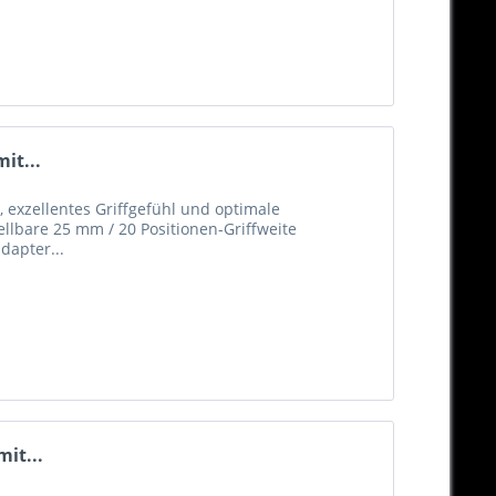
it...
 exzellentes Griffgefühl und optimale
ellbare 25 mm / 20 Positionen-Griffweite
dapter...
it...