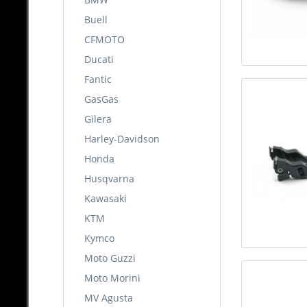
Buell
CFMOTO
Ducati
Fantic
GasGas
Gilera
Harley-Davidson
Honda
Husqvarna
Kawasaki
KTM
Kymco
Moto Guzzi
Moto Morini
MV Agusta