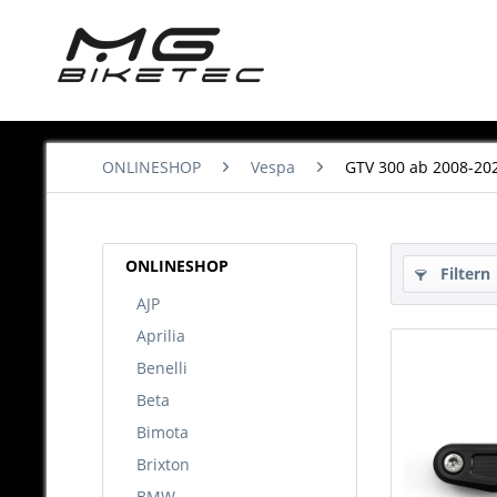
ONLINESHOP
Vespa
GTV 300 ab 2008-20
ONLINESHOP
Filtern
AJP
Aprilia
Benelli
Beta
Bimota
Brixton
BMW