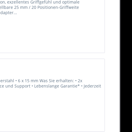
on, exzellentes Griffgefühl und optimale
ellbare 25 mm / 20 Positionen-Griffweite
dapter...
erstahl • 6 x 15 mm Was Sie erhalten: • 2x
vice und Support • Lebenslange Garantie* • Jederzeit