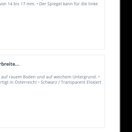
n 14 bis 17 mm. • Der Spiegel kann für die linke
breite...
nd auf rauem Boden und auf weichem Untergrund. •
igt in Österreich! • Schwarz / Transparent Eloxiert