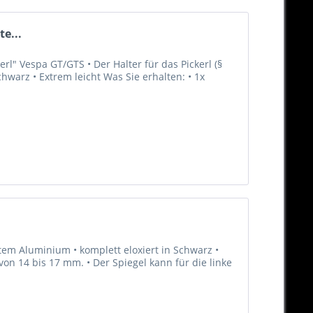
e...
erl" Vespa GT/GTS • Der Halter für das Pickerl (§
chwarz • Extrem leicht Was Sie erhalten: • 1x
em Aluminium • komplett eloxiert in Schwarz •
n 14 bis 17 mm. • Der Spiegel kann für die linke