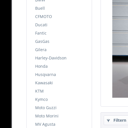
Buell
CFMOTO
Ducati
Fantic
GasGas
Gilera
Harley-Davidson
Honda
Husqvarna
Kawasaki
KTM
Kymco
Moto Guzzi
Moto Morini
Filtern
MV Agusta