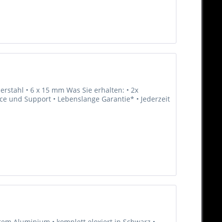
erstahl • 6 x 15 mm Was Sie erhalten: • 2x
vice und Support • Lebenslange Garantie* • Jederzeit
em Aluminium • komplett eloxiert in Schwarz •