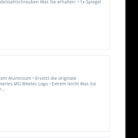
Edelstahlschrauben Was Sie erhalten: • 1x Spiegel
em Aluminium • Ersetzt die originale
viertes MG Biketec Logo • Extrem leicht Was Sie
...