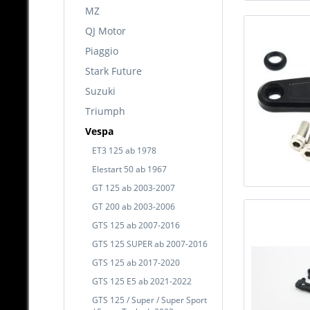
MZ
QJ Motor
Piaggio
Stark Future
Suzuki
Triumph
Vespa
ET3 125 ab 1978
Elestart 50 ab 1967
GT 125 ab 2003-2007
GT 200 ab 2003-2006
GTS 125 ab 2007-2016
GTS 125 SUPER ab 2007-2016
GTS 125 ab 2017-2020
GTS 125 E5 ab 2021-2022
GTS 125 / Super / Super Sport