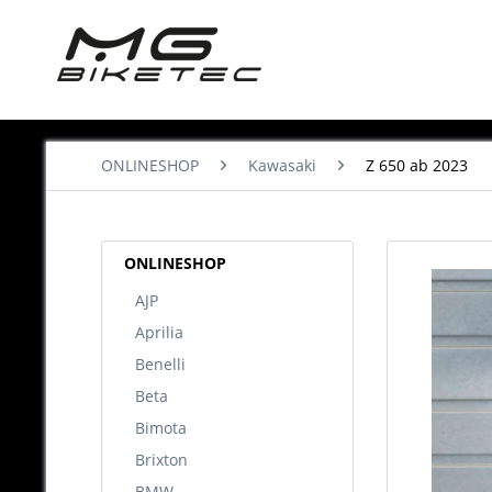
ONLINESHOP
Kawasaki
Z 650 ab 2023
ONLINESHOP
AJP
Aprilia
Benelli
Beta
Bimota
Brixton
BMW