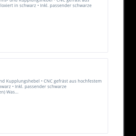
oxiert in schwarz • Inkl. passender schwarze
 und Kupplungshebel • CNC gefräst aus hochfestem
hwarz • Inkl. passender schwarze
en) Was...