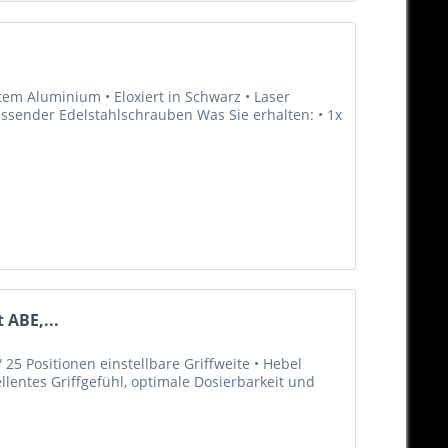
em Aluminium • Eloxiert in Schwarz • Laser
passender Edelstahlschrauben Was Sie erhalten: • 1x
 ABE,...
25 Positionen einstellbare Griffweite • Hebel
llentes Griffgefühl, optimale Dosierbarkeit und