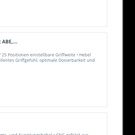
 ABE,...
25 Positionen einstellbare Griffweite • Hebel
llentes Griffgefühl, optimale Dosierbarkeit und
Brems- und Kupplungshebel • CNC gefräst aus