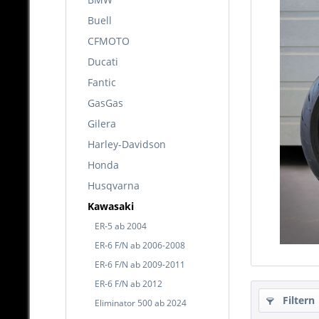
Buell
CFMOTO
Ducati
Fantic
GasGas
Gilera
Harley-Davidson
Honda
Husqvarna
Kawasaki
ER-5 ab 2004
ER-6 F/N ab 2006-2008
ER-6 F/N ab 2009-2011
ER-6 F/N ab 2012
Filtern
Eliminator 500 ab 2024