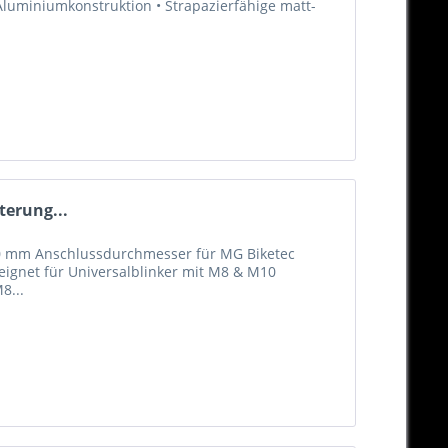
Aluminiumkonstruktion • Strapazierfähige matt-
terung...
10 mm Anschlussdurchmesser für MG Biketec
ignet für Universalblinker mit M8 & M10
8...