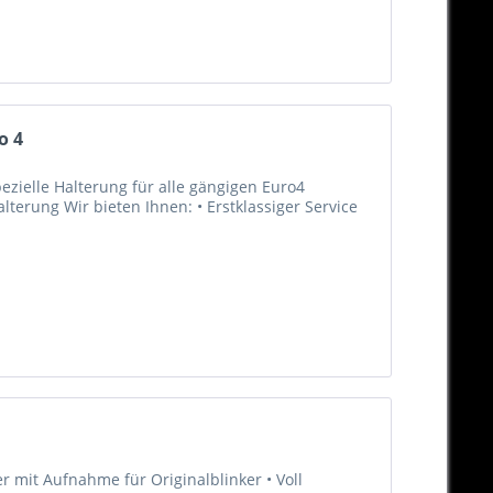
o 4
ezielle Halterung für alle gängigen Euro4
alterung Wir bieten Ihnen: • Erstklassiger Service
r mit Aufnahme für Originalblinker • Voll