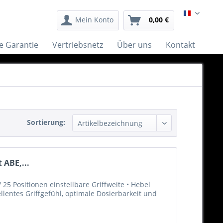
Français
Mein Konto
0,00 €
e Garantie
Vertriebsnetz
Über uns
Kontakt
Sortierung:
 ABE,...
25 Positionen einstellbare Griffweite • Hebel
llentes Griffgefühl, optimale Dosierbarkeit und