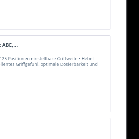
 ABE,...
25 Positionen einstellbare Griffweite • Hebel
llentes Griffgefühl, optimale Dosierbarkeit und