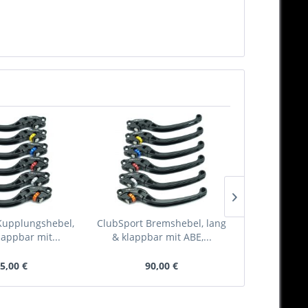
Kupplungshebel,
ClubSport Bremshebel, lang
ClubSport Ers
lappbar mit...
& klappbar mit ABE,...
5,00 €
90,00 €
30