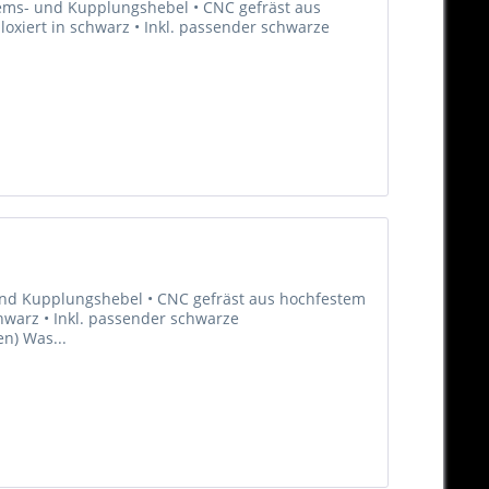
Brems- und Kupplungshebel • CNC gefräst aus
oxiert in schwarz • Inkl. passender schwarze
 und Kupplungshebel • CNC gefräst aus hochfestem
hwarz • Inkl. passender schwarze
en) Was...