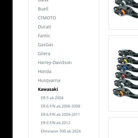
Buell
CFMOTO
Ducati
Fantic
GasGas
Gilera
Harley-Davidson
Honda
Husqvarna
Kawasaki
ER-5 ab 2004
ER-6 F/N ab 2006-2008
ER-6 F/N ab 2009-2011
ER-6 F/N ab 2012
Eliminator 500 ab 2024