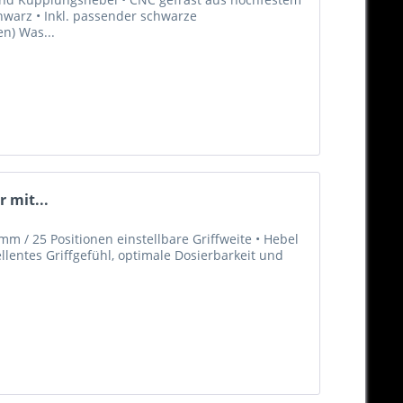
hwarz • Inkl. passender schwarze
en) Was...
 mit...
m / 25 Positionen einstellbare Griffweite • Hebel
llentes Griffgefühl, optimale Dosierbarkeit und