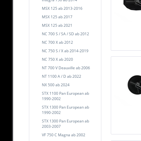
MSX 125 ab 2013-2016
MSX 125 ab 2017
MSX 125 ab 2021
NC 700 S / SA / SD ab 2012
NC 700 X ab 2012
NC 750 S / X ab 2014-2019
NC 750 X ab 2020
NT 700 V Deauville ab 2006
NT 1100 A / D ab 2022
NX 500 ab 2024
STX 1100 Pan European ab
1990-2002
STX 1300 Pan European ab
1990-2002
STX 1300 Pan European ab
2003-2007
VF 750 C Magna ab 2002