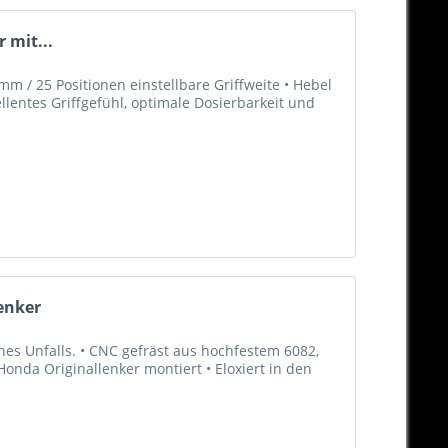
 mit...
m / 25 Positionen einstellbare Griffweite • Hebel
llentes Griffgefühl, optimale Dosierbarkeit und
enker
es Unfalls. • CNC gefräst aus hochfestem 6082,
nda Originallenker montiert • Eloxiert in den