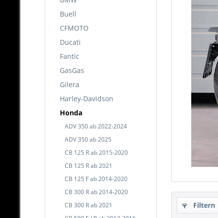
Buell
CFMOTO
Ducati
Fantic
GasGas
Gilera
Harley-Davidson
Honda
ADV 350 ab 2022-2024
ADV 350 ab 2025
CB 125 R ab 2015-2020
CB 125 R ab 2021
CB 125 F ab 2014-2020
CB 300 R ab 2014-2020
Filtern
CB 300 R ab 2021