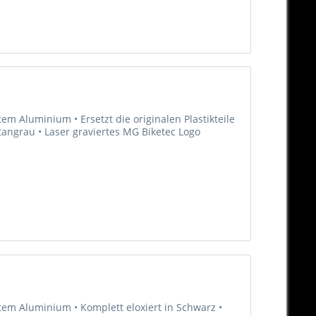
m Aluminium • Ersetzt die originalen Plastikteile
Titangrau • Laser graviertes MG Biketec Logo
tem Aluminium • Komplett eloxiert in Schwarz •