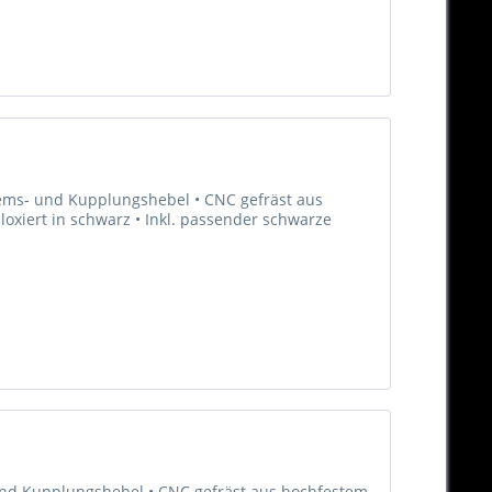
Brems- und Kupplungshebel • CNC gefräst aus
oxiert in schwarz • Inkl. passender schwarze
 und Kupplungshebel • CNC gefräst aus hochfestem