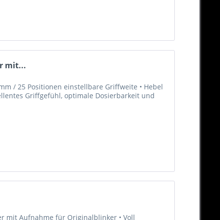
 mit...
m / 25 Positionen einstellbare Griffweite • Hebel
llentes Griffgefühl, optimale Dosierbarkeit und
r mit Aufnahme für Originalblinker • Voll