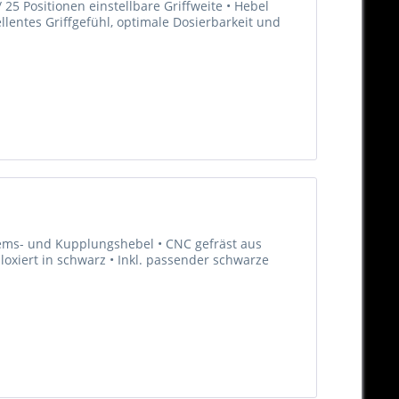
25 Positionen einstellbare Griffweite • Hebel
llentes Griffgefühl, optimale Dosierbarkeit und
Brems- und Kupplungshebel • CNC gefräst aus
oxiert in schwarz • Inkl. passender schwarze