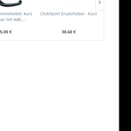
Bremshebel, kurz
ClubSport Ersatzhebel - Kurz
Ölverschlu
ar mit ABE,...
Öleinfü
5,00 €
30,60 €
20