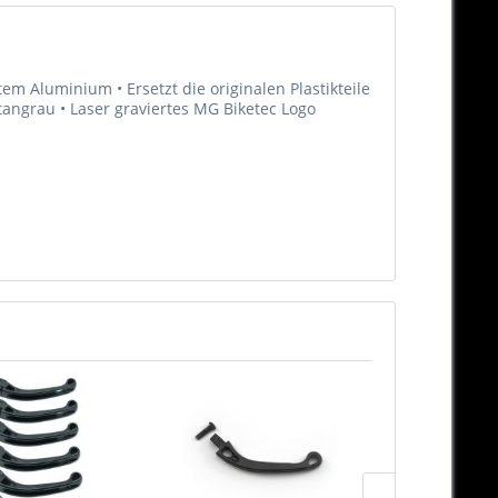
m Aluminium • Ersetzt die originalen Plastikteile
Titangrau • Laser graviertes MG Biketec Logo