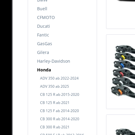
Buell
CFMOTO
Ducati
Fantic
GasGas
Gilera
Harley-Davidson
Honda
ADV 350 ab 2022-2024
ADV 350 ab 2025
CB 125 R ab 2015-2020
CB 125 R ab 2021
CB 125 F ab 2014-2020
CB 300 R ab 2014-2020
CB 300 R ab 2021