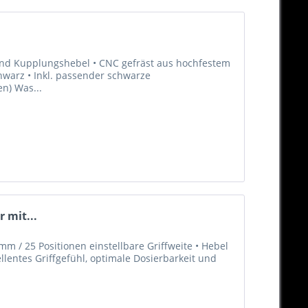
 und Kupplungshebel • CNC gefräst aus hochfestem
hwarz • Inkl. passender schwarze
en) Was...
 mit...
m / 25 Positionen einstellbare Griffweite • Hebel
llentes Griffgefühl, optimale Dosierbarkeit und