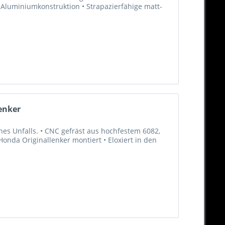
 Aluminiumkonstruktion • Strapazierfähige matt-
enker
es Unfalls. • CNC gefräst aus hochfestem 6082,
nda Originallenker montiert • Eloxiert in den