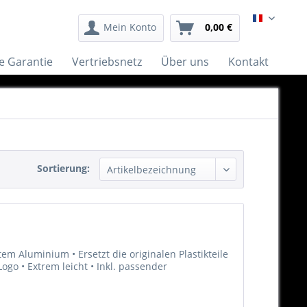
Français
Mein Konto
0,00 €
e Garantie
Vertriebsnetz
Über uns
Kontakt
Sortierung:
m Aluminium • Ersetzt die originalen Plastikteile
Logo • Extrem leicht • Inkl. passender