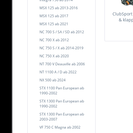
MSX 125 ab 2013-2016
ClubSport
MSX 125 ab 2017
& klapp
MSX 125 ab 2021
NC 700 S / SA / SD ab 2012
NC 700 X ab 2012
NC 750 S / X ab 2014-2019
NC 750 X ab 2020
NT 700 V Deauville ab 2006
NT 1100 A / D ab 2022
NX 500 ab 2024
STX 1100 Pan European ab
1990-2002
STX 1300 Pan European ab
1990-2002
STX 1300 Pan European ab
2003-2007
VF 750 C Magna ab 2002