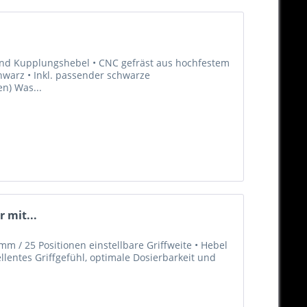
 und Kupplungshebel • CNC gefräst aus hochfestem
hwarz • Inkl. passender schwarze
en) Was...
 mit...
m / 25 Positionen einstellbare Griffweite • Hebel
llentes Griffgefühl, optimale Dosierbarkeit und