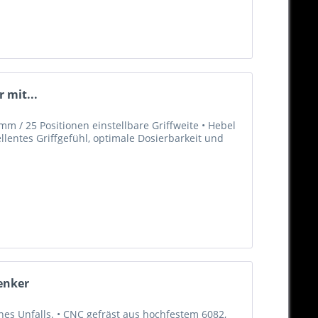
 mit...
m / 25 Positionen einstellbare Griffweite • Hebel
llentes Griffgefühl, optimale Dosierbarkeit und
enker
es Unfalls. • CNC gefräst aus hochfestem 6082,