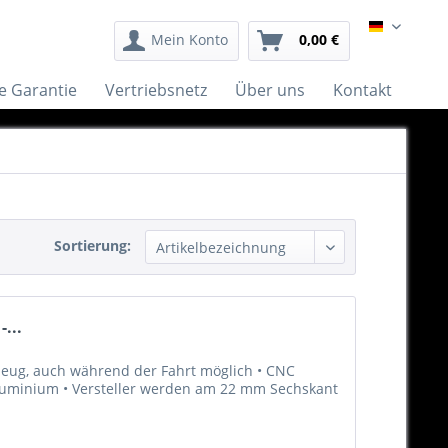
German
Mein Konto
0,00 €
e Garantie
Vertriebsnetz
Über uns
Kontakt
Sortierung:
...
eug, auch während der Fahrt möglich • CNC
luminium • Versteller werden am 22 mm Sechskant