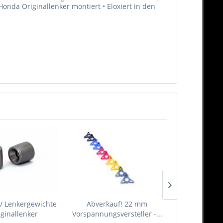
nda Originallenker montiert • Eloxiert in den
/ Lenkergewichte
Abverkauf! 22 mm
ClubSport K
iginallenker
Vorspannungsversteller -...
kurz & kl