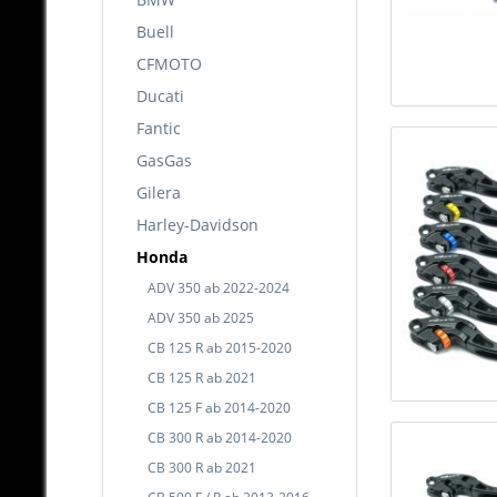
Buell
CFMOTO
Ducati
Fantic
GasGas
Gilera
Harley-Davidson
Honda
ADV 350 ab 2022-2024
ADV 350 ab 2025
CB 125 R ab 2015-2020
CB 125 R ab 2021
CB 125 F ab 2014-2020
CB 300 R ab 2014-2020
CB 300 R ab 2021