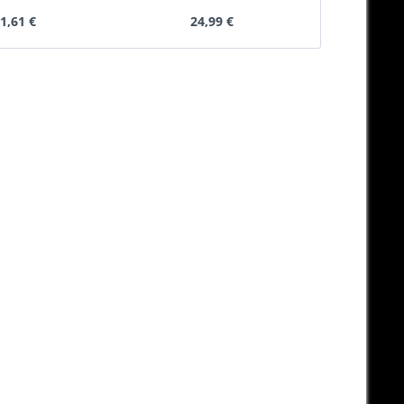
1,61 €
24,99 €
85