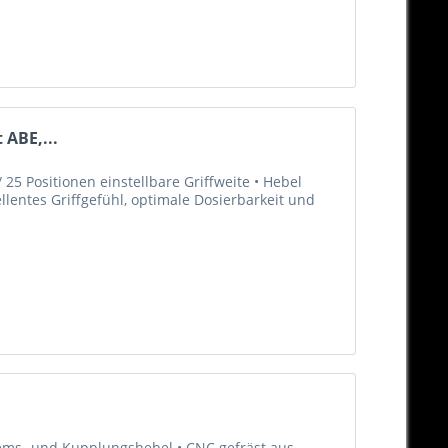
 ABE,...
25 Positionen einstellbare Griffweite • Hebel
llentes Griffgefühl, optimale Dosierbarkeit und
Brems- und Kupplungshebel • CNC gefräst aus