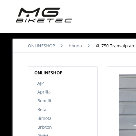
ONLINESHOP
Honda
XL 750 Transalp ab
ONLINESHOP
AJP
Aprilia
Benelli
Beta
Bimota
Brixton
BMW