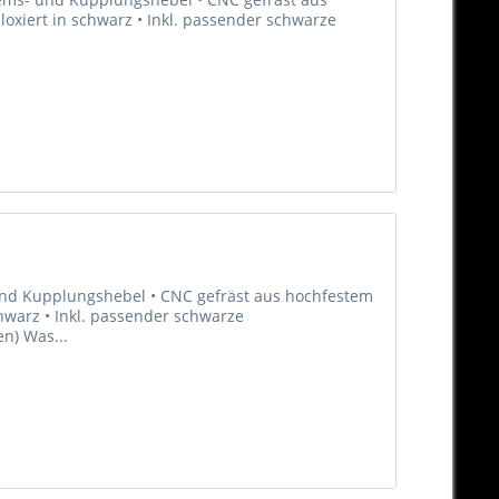
oxiert in schwarz • Inkl. passender schwarze
 und Kupplungshebel • CNC gefräst aus hochfestem
hwarz • Inkl. passender schwarze
en) Was...