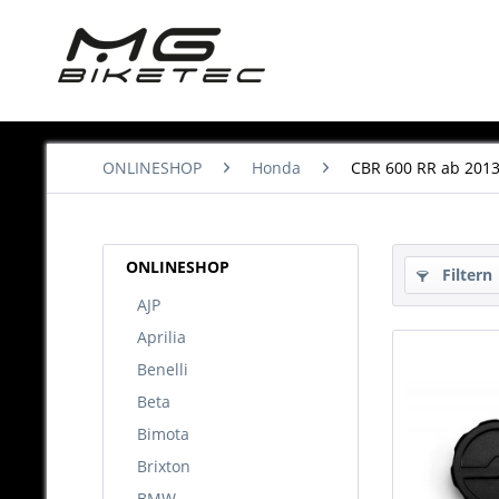
ONLINESHOP
Honda
CBR 600 RR ab 201
ONLINESHOP
Filtern
AJP
Aprilia
Benelli
Beta
Bimota
Brixton
BMW