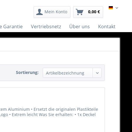
German
Mein Konto
0,00 €
e Garantie
Vertriebsnetz
Über uns
Kontakt
Sortierung:
m Aluminium • Ersetzt die originalen Plastikteile
Logo • Extrem leicht Was Sie erhalten: • 1x Deckel