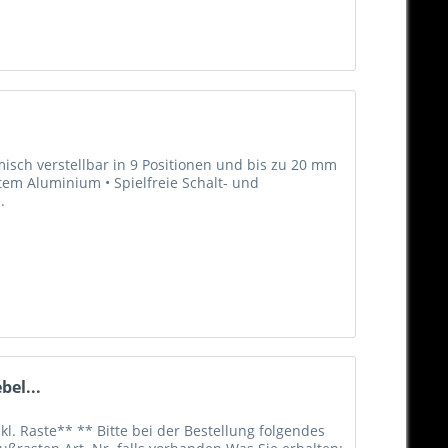
isch verstellbar in 9 Positionen und bis zu 20 mm
tem Aluminium • Spielfreie Schalt- und
.
bel...
kl. Raste** ** Bitte bei der Bestellung folgendes