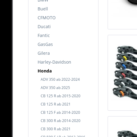
Buell
CFMOTO
Ducati
Fantic
GasGas
Gilera
Harley-Davidson
Honda
ADV 350 ab 2022-2024
ADV 350 ab 2025
CB 125 R ab 2015-2020
CB 125 R ab 2021
CB 125 F ab 2014-2020
CB 300 R ab 2014-2020
CB 300 R ab 2021