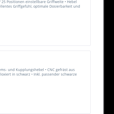
25 Positionen einstellbare Griffweite • Hebel
llentes Griffgefühl, optimale Dosierbarkeit und
Brems- und Kupplungshebel • CNC gefräst aus
oxiert in schwarz • Inkl. passender schwarze