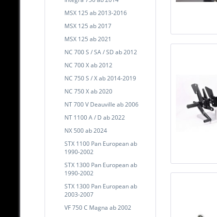
MSX 125 ab 2013-2016
MSX 125 ab 2017
MSX 125 ab 2021
NC 700 S / SA / SD ab 2012
NC 700 X ab 2012
NC 750 S / X ab 2014-2019
NC 750 X ab 2020
NT 700 V Deauville ab 2006
NT 1100 A / D ab 2022
NX 500 ab 2024
STX 1100 Pan European ab
1990-2002
STX 1300 Pan European ab
1990-2002
STX 1300 Pan European ab
2003-2007
VF 750 C Magna ab 2002