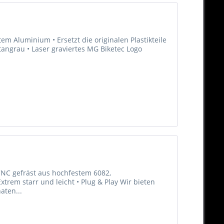
m Aluminium • Ersetzt die originalen Plastikteile
Titangrau • Laser graviertes MG Biketec Logo
CNC gefräst aus hochfestem 6082,
trem starr und leicht • Plug & Play Wir bieten
aten...