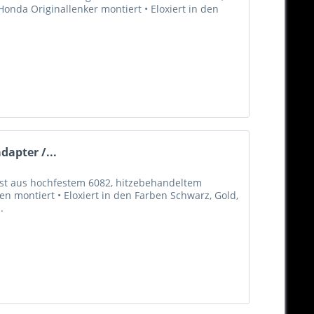
nda Originallenker montiert • Eloxiert in den
apter /...
st aus hochfestem 6082, hitzebehandeltem
n montiert • Eloxiert in den Farben Schwarz, Gold,
.