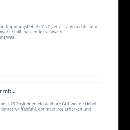
 und Kupplungshebel • CNC gefräst aus hochfestem
hwarz • Inkl. passender schwarze
en) Was...
 mit...
m / 25 Positionen einstellbare Griffweite • Hebel
llentes Griffgefühl, optimale Dosierbarkeit und