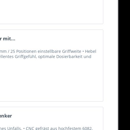
 mit...
m / 25 Positionen einstellbare Griffweite • Hebel
llentes Griffgefühl, optimale Dosierbarkeit und
enker
es Unfalls. • CNC gefräst aus hochfestem 6082,