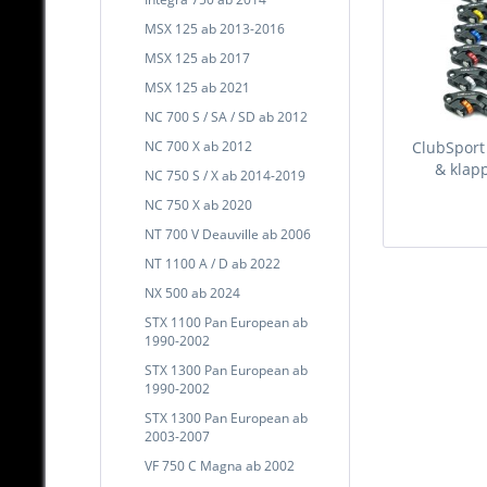
MSX 125 ab 2013-2016
MSX 125 ab 2017
MSX 125 ab 2021
NC 700 S / SA / SD ab 2012
NC 700 X ab 2012
ClubSport
& klapp
NC 750 S / X ab 2014-2019
NC 750 X ab 2020
NT 700 V Deauville ab 2006
NT 1100 A / D ab 2022
NX 500 ab 2024
STX 1100 Pan European ab
1990-2002
STX 1300 Pan European ab
1990-2002
STX 1300 Pan European ab
2003-2007
VF 750 C Magna ab 2002