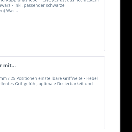
hwarz • Inkl. passender schwarze
en) Was...
 mit...
m / 25 Positionen einstellbare Griffweite • Hebel
llentes Griffgefühl, optimale Dosierbarkeit und