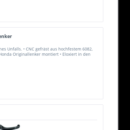
enker
es Unfalls. • CNC gefräst aus hochfestem 6082,
nda Originallenker montiert • Eloxiert in den