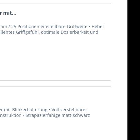
 mit...
m / 25 Positionen einstellbare Griffweite • Hebel
llentes Griffgefühl, optimale Dosierbarkeit und
 mit Blinkerhalterung • Voll verstellbarer
struktion • Strapazierfähige matt-schwarz