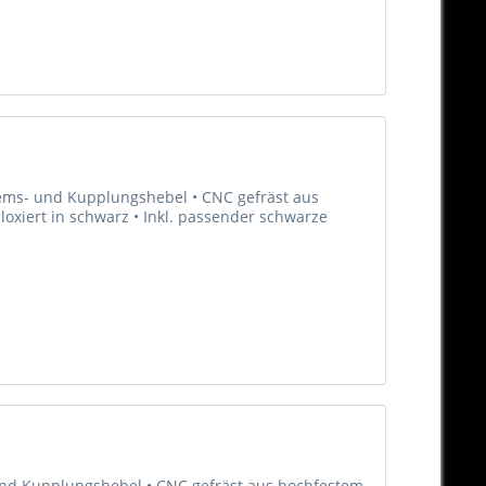
Brems- und Kupplungshebel • CNC gefräst aus
oxiert in schwarz • Inkl. passender schwarze
 und Kupplungshebel • CNC gefräst aus hochfestem