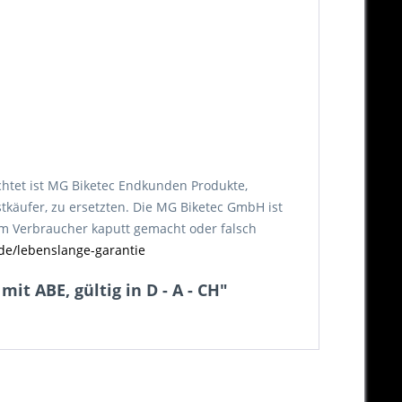
chtet ist MG Biketec Endkunden Produkte,
tkäufer, zu ersetzten. Die MG Biketec GmbH ist
vom Verbraucher kaputt gemacht oder falsch
de/lebenslange-garantie
t ABE, gültig in D - A - CH"