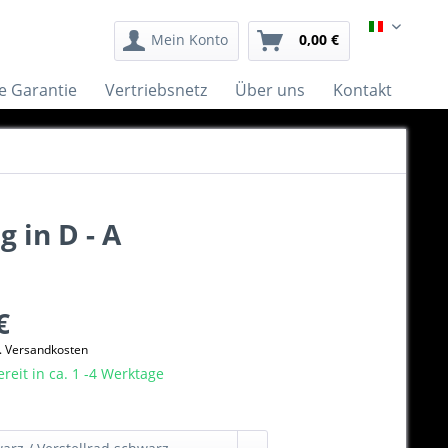
Italiano
Mein Konto
0,00 €
e Garantie
Vertriebsnetz
Über uns
Kontakt
 in D - A
€
l. Versandkosten
eit in ca. 1 -4 Werktage