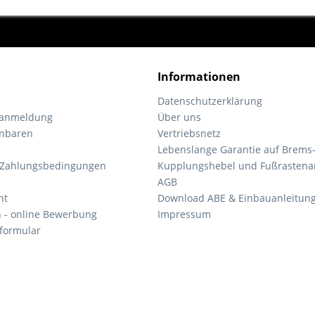
Informationen
Datenschutzerklärung
tanmeldung
Über uns
inbaren
Vertriebsnetz
Lebenslange Garantie auf Brems
 Zahlungsbedingungen
Kupplungshebel und Fußrastena
AGB
ht
Download ABE & Einbauanleitun
n - online Bewerbung
Impressum
formular