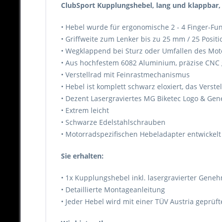
ClubSport Kupplungshebel, lang und klappbar, 
• Hebel wurde für ergonomische 2 - 4 Finger-Fun
• Griffweite zum Lenker bis zu 25 mm / 25 Positi
• Wegklappend bei Sturz oder Umfallen des Moto
• Aus hochfestem 6082 Aluminium, präzise CNC ge
• Verstellrad mit Feinrastmechanismus
• Hebel ist komplett schwarz eloxiert, das Verste
• Dezent Lasergraviertes MG Biketec Logo & 
• Extrem leicht
• Schwarze Edelstahlschrauben
• Motorradspezifischen Hebeladapter entwickelt
Sie erhalten:
• 1x Kupplungshebel inkl. lasergravierter Ge
• Detaillierte Montageanleitung
• Jeder Hebel wird mit einer TÜV Austria geprü