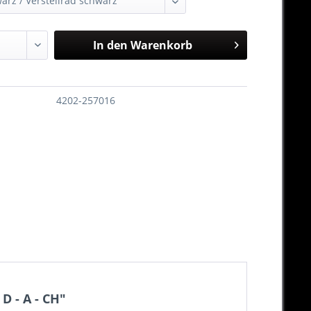
In den
Warenkorb
4202-257016
D - A - CH"