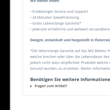
Wir bieten Ihnen:
• Erstklassiger Service und Support
• 24 Monaten Gewährleistung
• Gratis Lebenslange Garantie*
• Jederzeit erhältliche und weltweit versandberei
Designt, entwickelt und hergestellt in Österrei
*Die lebenslange Garantie auf das MG Biketec P
welche brechen oder über die Lebensdauer des P
jedoch nicht dazu verpflichtet, Produkte welch
benutzt wurden, zu ersetzten. Weiter Informatio
Benötigen Sie weitere Informationen
Fragen zum Artikel?